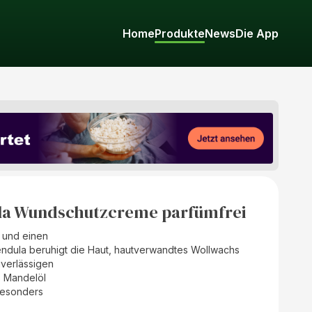
Home
Produkte
News
Die App
a Wundschutzcreme parfümfrei
t und einen
ndula beruhigt die Haut, hautverwandtes Wollwachs
uverlässigen
s Mandelöl
besonders