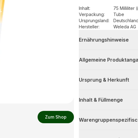
Inhalt
:
75 Milliliter 
Verpackung
:
Tube
Ursprungsland
:
Deutschlan
Hersteller
:
Weleda AG
Ernährungshinweise
Allgemeine Produktanga
Ursprung & Herkunft
Inhalt & Füllmenge
Zum Shop
Warengruppenspezifis