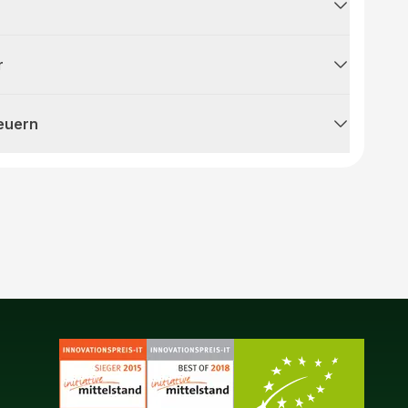
r
teuern