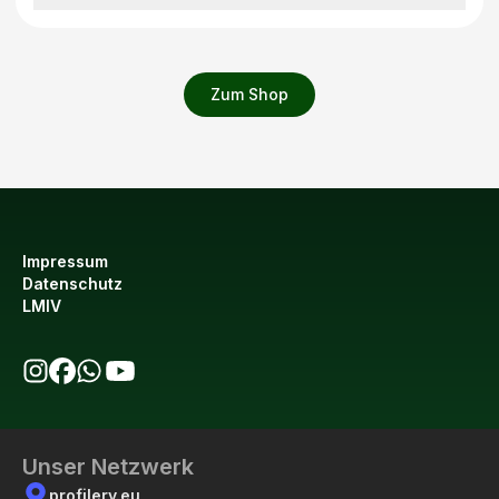
Zum Shop
Impressum
Datenschutz
LMIV
bio123 auf Instagram
bio123 auf Facebook
bio123 WhatsApp Kanal
bio123 YouTube Kanal
Unser Netzwerk
profilery.eu