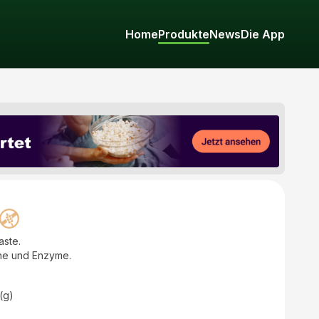
Home
Produkte
News
Die App
aste.
ine und Enzyme.
(g)