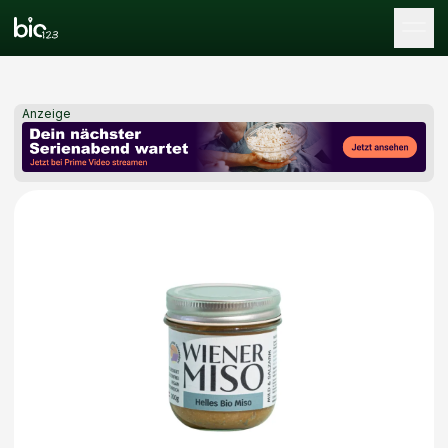
Tog
Anzeige