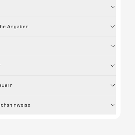
che Angaben
r
teuern
uchshinweise