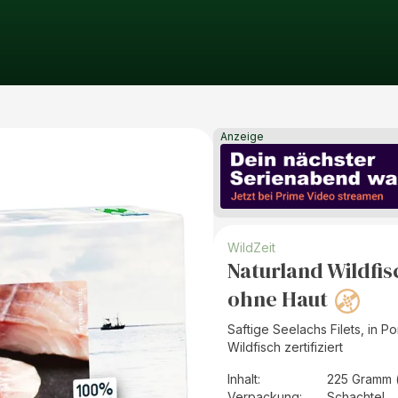
Anzeige
WildZeit
Naturland Wildfis
ohne Haut
Saftige Seelachs Filets, in 
Wildfisch zertifiziert
Inhalt
:
225 Gramm 
Verpackung
:
Schachtel