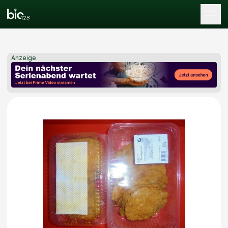
Tog
Anzeige