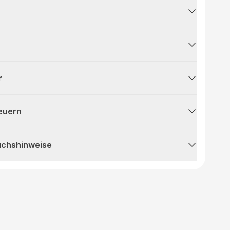
r
teuern
uchshinweise