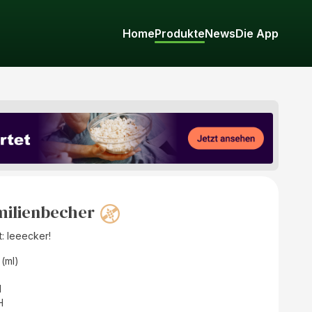
Home
Produkte
News
Die App
amilienbecher
: leeecker!
 (ml)
d
H