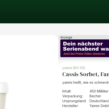
Anzeige
yammi BIO-EIS
Cassis Sorbet, F
yammi heißt, wie es schmeckt
Inhalt
:
450 Milliliter
Verpackung
:
Becher
Ursprungsland
:
Deutschlan
Hersteller
:
Yammi Gmb