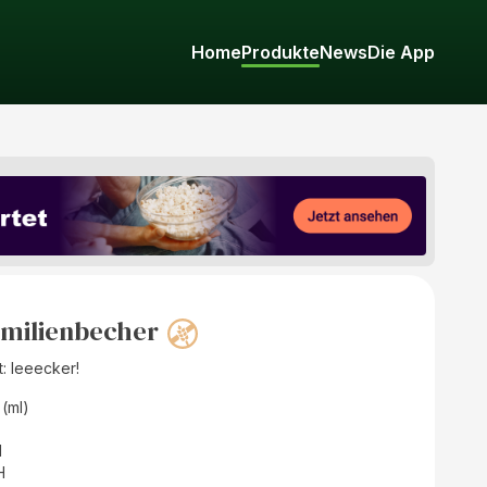
Home
Produkte
News
Die App
amilienbecher
: leeecker!
 (ml)
d
H