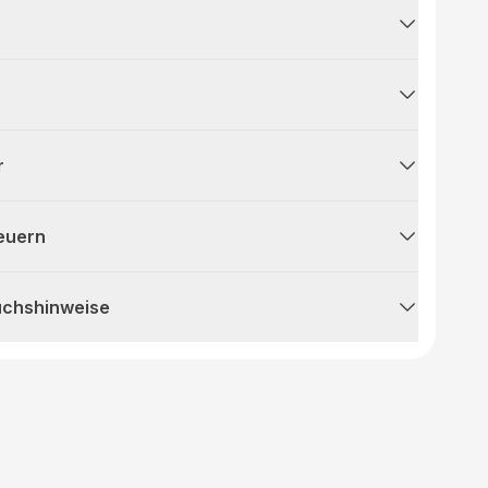
r
teuern
uchshinweise