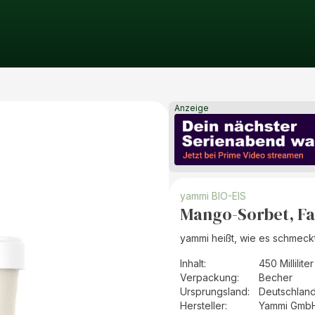
Anzeige
yammi BIO-EIS
Mango-Sorbet, F
yammi heißt, wie es schmeckt
Inhalt
:
450 Milliliter
Verpackung
:
Becher
Ursprungsland
:
Deutschlan
Hersteller
:
Yammi Gmb