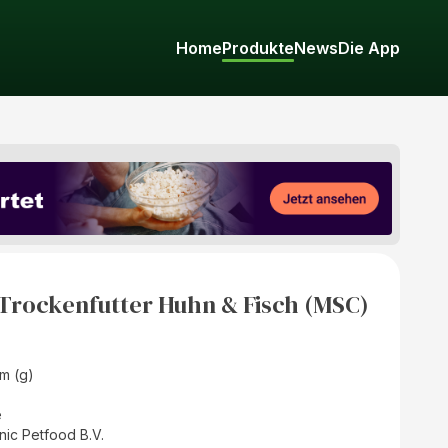
Home
Produkte
News
Die App
 Trockenfutter Huhn & Fisch (MSC)
m (g)
e
nic Petfood B.V.