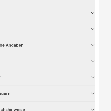
che Angaben
r
teuern
uchshinweise