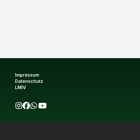
Impressum
Datenschutz
LMIV
bio123 auf Instagram
bio123 auf Facebook
bio123 WhatsApp Kanal
bio123 YouTube Kanal