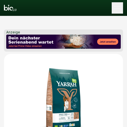
Tog
Anzeige