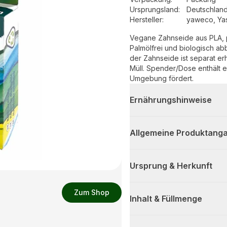
Ursprungsland
:
Deutschlan
Hersteller
:
yaweco, Ya
Vegane Zahnseide aus PLA, 
Palmölfrei und biologisch abbaubar. Nachfüllbare Spenderdose: di
der Zahnseide ist separat er
Müll. Spender/Dose enthält e
Umgebung fördert.
Ernährungshinweise
Allgemeine Produktanga
Ursprung & Herkunft
Zum Shop
Inhalt & Füllmenge