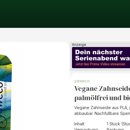
Anzeige
yaweco
Vegane Zahnseide
palmölfrei und b
Vegane Zahnseide aus PLA, p
abbaubar. Nachfüllbare Spe
Inhalt
:
1 Stück (Stü
Verpackung
:
Packung