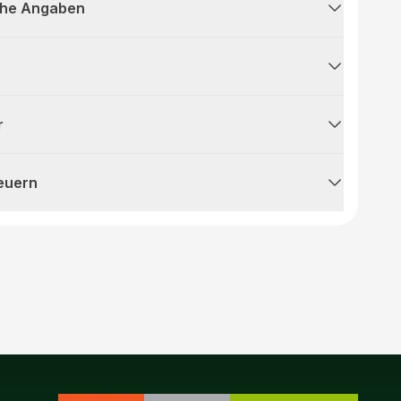
che Angaben
r
teuern