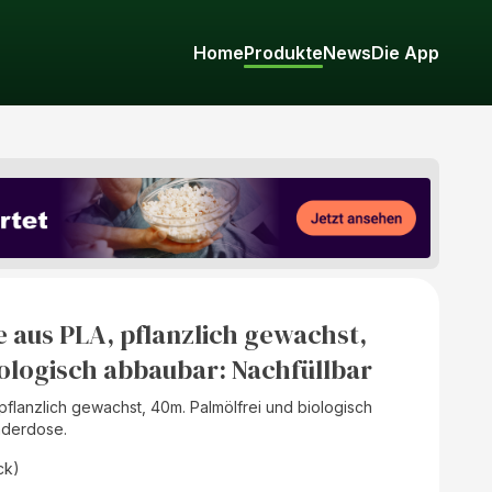
Home
Produkte
News
Die App
 aus PLA, pflanzlich gewachst,
iologisch abbaubar: Nachfüllbar
flanzlich gewachst, 40m. Palmölfrei und biologisch
nderdose.
ck)