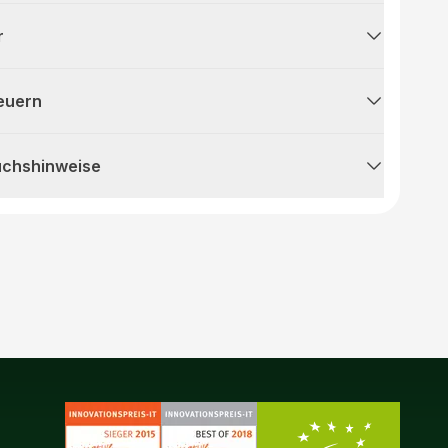
r
teuern
uchshinweise