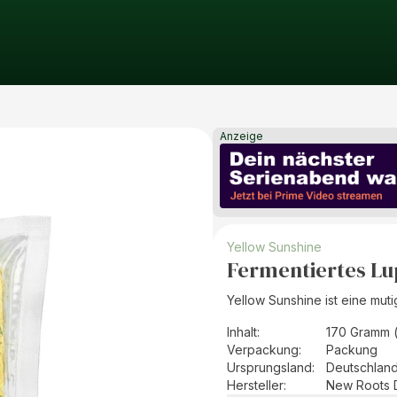
Anzeige
Yellow Sunshine
Fermentiertes Lu
Yellow Sunshine ist eine mu
Inhalt
:
170 Gramm 
Verpackung
:
Packung
Ursprungsland
:
Deutschlan
Hersteller
:
New Roots 