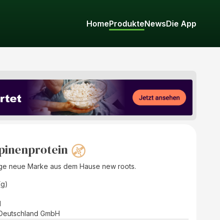
Home
Produkte
News
Die App
pinenprotein
tige neue Marke aus dem Hause new roots.
(g)
d
Deutschland GmbH