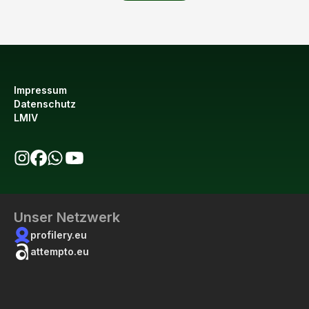
Impressum
Datenschutz
LMIV
bio123 auf Instagram
bio123 auf Facebook
bio123 WhatsApp Kanal
bio123 YouTube Kanal
Unser Netzwerk
profilery.eu
attempto.eu