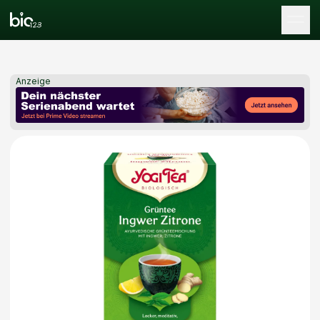
Tog
Anzeige