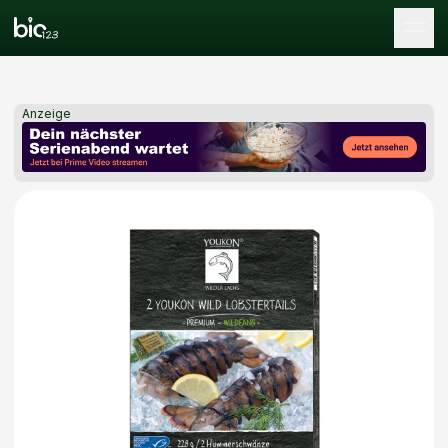
Tog
Anzeige