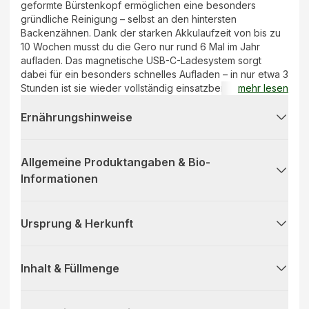
geformte Bürstenkopf ermöglichen eine besonders
gründliche Reinigung – selbst an den hintersten
Backenzähnen. Dank der starken Akkulaufzeit von bis zu
10 Wochen musst du die Gero nur rund 6 Mal im Jahr
aufladen. Das magnetische USB-C-Ladesystem sorgt
dabei für ein besonders schnelles Aufladen – in nur etwa 3
Stunden ist sie wieder vollständig einsatzbereit. Das
mehr lesen
ergonomische Handstück besteht aus 100 Prozent
recyceltem Kunststoff. Der Illu-Circle-Leuchtring sorgt mit
Ernährungshinweise
smarter LED-Rückmeldung für intuitives Feedback: Er zeigt
den Batteriestand, die Ladeaktivität und die
Andruckkontrolle auf einen Blick. Der Powerbutton
Allgemeine Produktangaben & Bio-
erkennt Berührung ohne Druck – hygienisch, präzise und
Informationen
einfach in der Handhabung. Der integrierte Andrucksensor
reduziert bei zu festem Druck automatisch die Putzleistung
– begleitet von sanftem Blinken und angepasster
Ursprung & Herkunft
Drehzahl. Licht und Motor arbeiten dabei perfekt
zusammen: Bei jedem Quadrantenwechsel gibt die Gero
ein kurzes Signal, nach zwei Minuten endet dein
Putzzyklus mit einem dezenten Hinweis.
Inhalt & Füllmenge