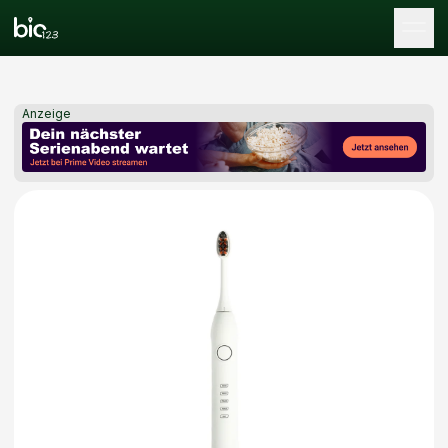
Tog
Anzeige