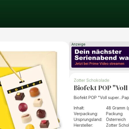
Anzeige
Zotter Schokolade
Biofekt POP "Vol
Biofekt POP "Voll super…Pa
Inhalt
:
48 Gramm (
Verpackung
:
Packung
Ursprungsland
:
Österreich
Hersteller
:
Zotter Sch