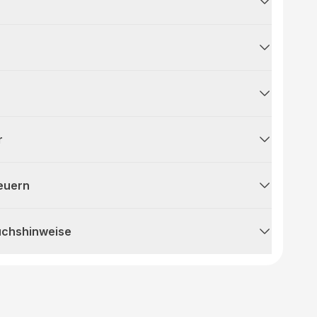
r
teuern
uchshinweise