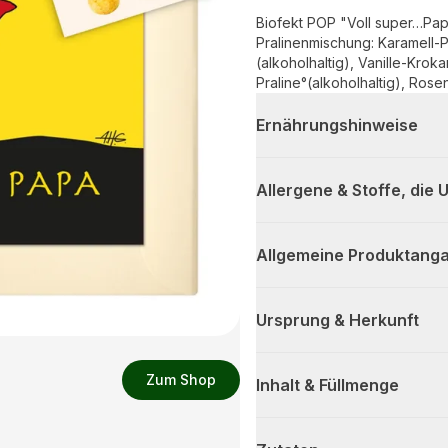
Biofekt POP "Voll super…Pa
Pralinenmischung: Karamell-P
(alkoholhaltig), Vanille-Kro
Praline°(alkoholhaltig), Rose
Ernährungshinweise
Allergene & Stoffe, die
Allgemeine Produktanga
Ursprung & Herkunft
Zum Shop
Inhalt & Füllmenge