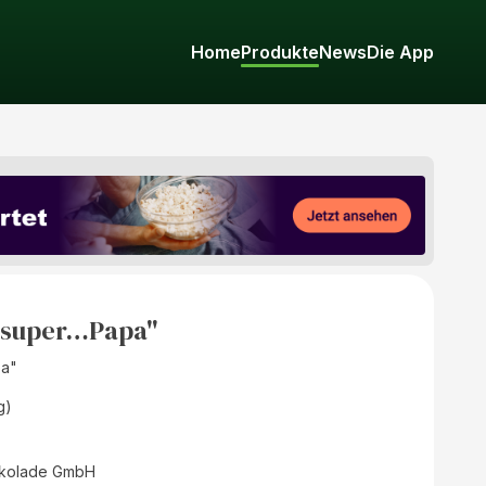
Home
Produkte
News
Die App
l super…Papa"
pa"
g)
okolade GmbH