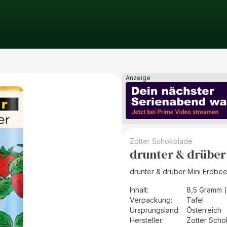
Anzeige
Zotter Schokolade
drunter & drüber
drunter & drüber Mini Erdbe
Inhalt
:
8,5 Gramm (
Verpackung
:
Tafel
Ursprungsland
:
Österreich
Hersteller
:
Zotter Sch