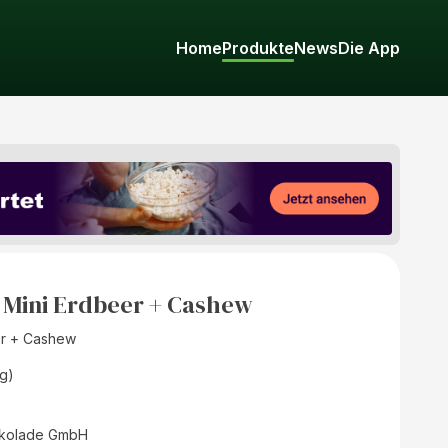
Home
Produkte
News
Die App
 Mini Erdbeer + Cashew
er + Cashew
g)
okolade GmbH