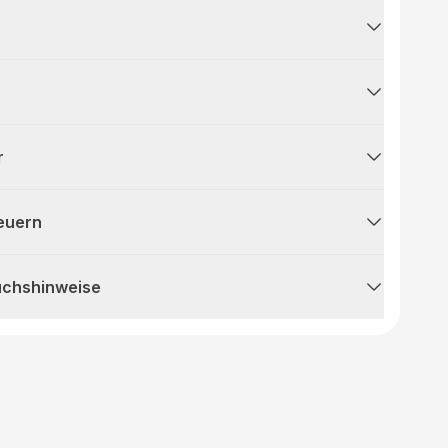
r
teuern
uchshinweise