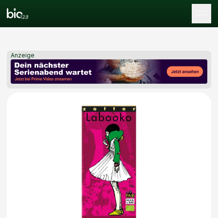
Tog
Anzeige