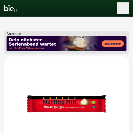
Tog
Anzeige