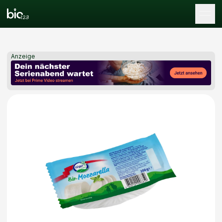
Tog
Anzeige