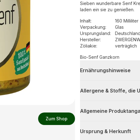
Sieben wunderbare Senf Krea
laden ein sie zu genießen.
Inhalt
:
160 Milliliter
Verpackung
:
Glas
Ursprungsland
:
Deutschlan
Hersteller
:
ZWERGENWI
Zöliakie:
verträglich
Bio-Senf Ganzkorn
Ernährungshinweise
Allergene & Stoffe, die
Allgemeine Produktanga
Zum Shop
Ursprung & Herkunft