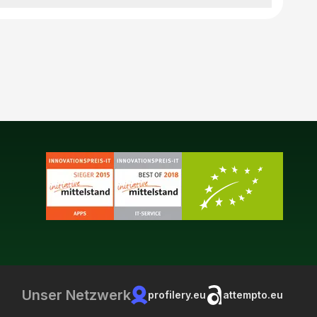
Unser Netzwerk
profilery.eu
attempto.eu