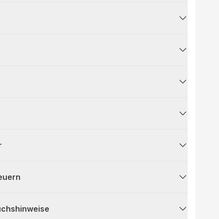
r
teuern
uchshinweise