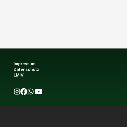
Impressum
Datenschutz
LMIV
bio123 auf Instagram
bio123 auf Facebook
bio123 WhatsApp Kanal
bio123 YouTube Kanal