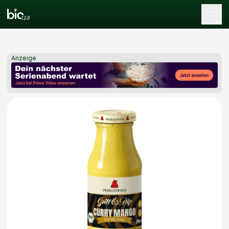
Tog
Anzeige