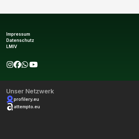
Impressum
Datenschutz
LMIV
bio123 auf Instagram
bio123 auf Facebook
bio123 WhatsApp Kanal
bio123 YouTube Kanal
Unser Netzwerk
profilery.eu
attempto.eu