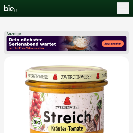
Tog
Anzeige