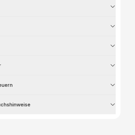
r
teuern
uchshinweise