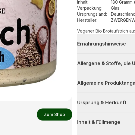
Inhalt
:
180 Gramm 
Verpackung
:
Glas
Ursprungsland
:
Deutschlan
Hersteller
:
ZWERGENWI
Veganer Bio Brotaufstrich a
Ernährungshinweise
Allergene & Stoffe, die
Allgemeine Produktanga
Ursprung & Herkunft
Zum Shop
Inhalt & Füllmenge