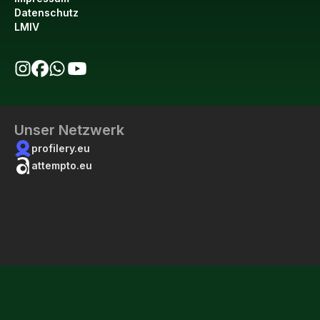
Datenschutz
LMIV
bio123 auf Instagram
bio123 auf Facebook
bio123 WhatsApp Kanal
bio123 YouTube Kanal
Unser Netzwerk
profilery.eu
attempto.eu