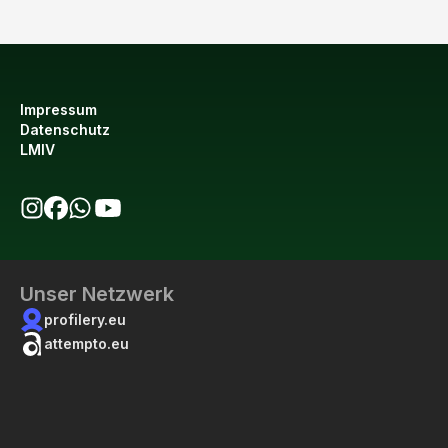
Impressum
Datenschutz
LMIV
bio123 auf Instagram
bio123 auf Facebook
bio123 WhatsApp Kanal
bio123 YouTube Kanal
Unser Netzwerk
profilery.eu
attempto.eu