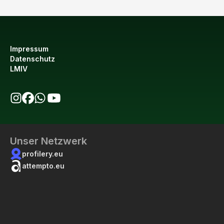
Impressum
Datenschutz
LMIV
bio123 auf Instagram
bio123 auf Facebook
bio123 WhatsApp Kanal
bio123 YouTube Kanal
Unser Netzwerk
profilery.eu
attempto.eu