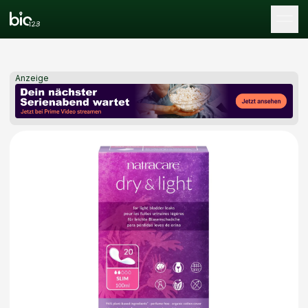
Tog
Anzeige